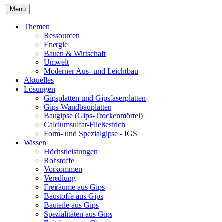
Menü
Themen
Ressourcen
Energie
Bauen & Wirtschaft
Umwelt
Moderner Aus- und Leichtbau
Aktuelles
Lösungen
Gipsplatten und Gipsfaserplatten
Gips-Wandbauplatten
Baugipse (Gips-Trockenmörtel)
Calciumsulfat-Fließestrich
Form- und Spezialgipse - IGS
Wissen
Höchstleistungen
Rohstoffe
Vorkommen
Veredlung
Freiräume aus Gips
Baustoffe aus Gips
Bauteile aus Gips
Spezialitäten aus Gips