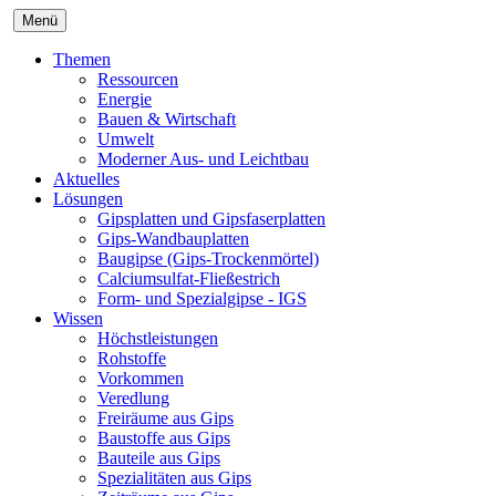
Menü
Themen
Ressourcen
Energie
Bauen & Wirtschaft
Umwelt
Moderner Aus- und Leichtbau
Aktuelles
Lösungen
Gipsplatten und Gipsfaserplatten
Gips-Wandbauplatten
Baugipse (Gips-Trockenmörtel)
Calciumsulfat-Fließestrich
Form- und Spezialgipse - IGS
Wissen
Höchstleistungen
Rohstoffe
Vorkommen
Veredlung
Freiräume aus Gips
Baustoffe aus Gips
Bauteile aus Gips
Spezialitäten aus Gips