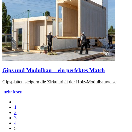
Gips und Modulbau – ein perfektes Match
Gipsplatten steigern die Zirkularität der Holz-Modulbauweise
mehr lesen
1
2
3
4
5