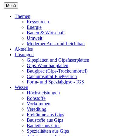
Menü
Themen
Ressourcen
Energie
Bauen & Wirtschaft
Umwelt
Moderner Aus- und Leichtbau
Aktuelles
Lösungen
Gipsplatten und Gipsfaserplatten
Gips-Wandbauplatten
Baugipse (Gips-Trockenmörtel)
Calciumsulfat-Fließestrich
Form- und Spezialgipse - IGS
Wissen
Höchstleistungen
Rohstoffe
Vorkommen
Veredlung
Freiräume aus Gips
Baustoffe aus Gips
Bauteile aus Gips
Spezialitäten aus Gips