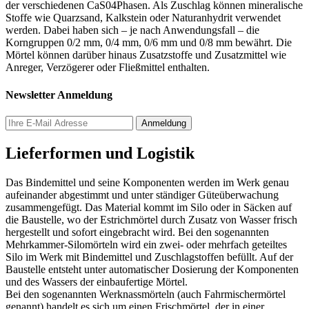
der verschiedenen CaS04­Phasen. Als Zuschlag können mineralische
Stoffe wie Quarzsand, Kalkstein oder Naturanhydrit verwendet
werden. Dabei haben sich – je nach Anwendungsfall – die
Korngruppen 0/2 mm, 0/4 mm, 0/6 mm und 0/8 mm bewährt. Die
Mörtel können darüber hinaus Zusatzstoffe und Zusatzmittel wie
Anreger, Verzögerer oder Fließmittel enthalten.
Newsletter Anmeldung
Lieferformen und Logistik
Das Bindemittel und seine Komponenten werden im Werk genau
aufeinander abgestimmt und unter ständiger Güteüberwachung
zusammengefügt. Das Material kommt im Silo oder in Säcken auf
die Baustelle, wo der Estrichmörtel durch Zusatz von Wasser frisch
hergestellt und sofort eingebracht wird. Bei den sogenannten
Mehrkammer-Silomörteln wird ein zwei- oder mehrfach geteiltes
Silo im Werk mit Bindemittel und Zuschlagstoffen befüllt. Auf der
Baustelle entsteht unter automatischer Dosierung der Komponenten
und des Wassers der einbaufertige Mörtel.
Bei den sogenannten Werknassmörteln (auch Fahrmischermörtel
genannt) handelt es sich um einen Frischmörtel, der in einer