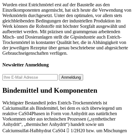
Wurden einst Estrichmörtel erst auf der Baustelle aus den
Einzelkomponenten angemischt, hat sich heute die Verwendung von
Werkmörteln durchgesetzt. Unter den optimalen, vor allem stets
gleichbleibenden Bedingungen der industriellen Produktion im
Werk können die Rohstoffe mit höchster Sorgfalt ausgewählt und
aufbereitet werden. Mit präzisen und grammgenau arbeitenden
Misch- und Dosieranlagen stellt die Gipsindustrie auch Estrich-
Trockenmörtel in konstanter Qualität her, die in Abhängigkeit von
der jeweiligen Rezeptur über genau beschriebene und abgesicherte
Gebrauchseigenschaften verfügen.
Newsletter Anmeldung
Bindemittel und Komponenten
Wichtigster Bestandteil jedes Estrich-Trockenmörtels ist
Calciumsulfat als Bindemittel, bei dem es sich überwiegend um
reaktive CaS04­Phasen in Form von Anhydrit aus natürlichen
Vorkommen oder aus technischen Prozessen („synthetischer
Anhydrit“, „thermischer Anhydrit“) handelt sowie um
Calciumsulfat-Halbhydrat CaS04  1/2H20 bzw. um Mischungen