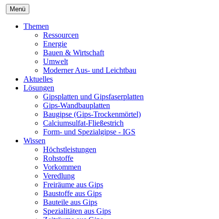
Menü
Themen
Ressourcen
Energie
Bauen & Wirtschaft
Umwelt
Moderner Aus- und Leichtbau
Aktuelles
Lösungen
Gipsplatten und Gipsfaserplatten
Gips-Wandbauplatten
Baugipse (Gips-Trockenmörtel)
Calciumsulfat-Fließestrich
Form- und Spezialgipse - IGS
Wissen
Höchstleistungen
Rohstoffe
Vorkommen
Veredlung
Freiräume aus Gips
Baustoffe aus Gips
Bauteile aus Gips
Spezialitäten aus Gips