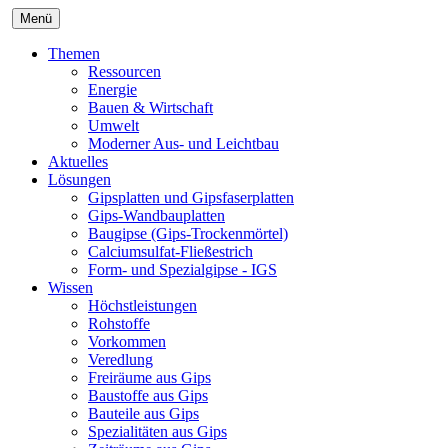
Menü
Themen
Ressourcen
Energie
Bauen & Wirtschaft
Umwelt
Moderner Aus- und Leichtbau
Aktuelles
Lösungen
Gipsplatten und Gipsfaserplatten
Gips-Wandbauplatten
Baugipse (Gips-Trockenmörtel)
Calciumsulfat-Fließestrich
Form- und Spezialgipse - IGS
Wissen
Höchstleistungen
Rohstoffe
Vorkommen
Veredlung
Freiräume aus Gips
Baustoffe aus Gips
Bauteile aus Gips
Spezialitäten aus Gips