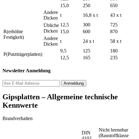
15,0
250
650
Andere
t
16,8 x t
43 x t
Dicken
12,5
300
725
Übliche
Dicken
R(erhöhte
15,0
600
870
Festigkeit)
Andere
t
24 x t
58 x t
Dicken
9,5
125
180
P(Putzträgerplatten)
12,5
165
235
Newsletter Anmeldung
Gipsplatten – Allgemeine technische
Kennwerte
Brandverhalten
Nicht brennbar
DIN
(Baustoffklasse
4102