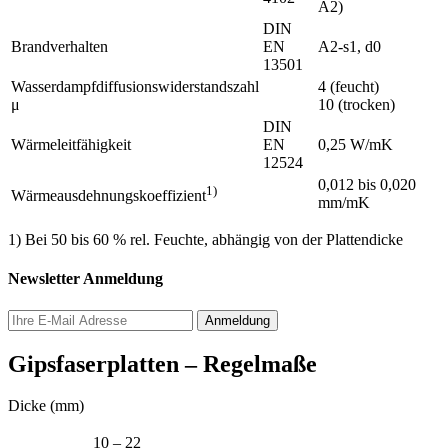
A2)
DIN
Brandverhalten
EN
A2-s1, d0
13501
Wasserdampfdiffusionswiderstandszahl
4 (feucht)
μ
10 (trocken)
DIN
Wärmeleitfähigkeit
EN
0,25 W/mK
12524
0,012 bis 0,020
1)
Wärmeausdehnungskoeffizient
mm/mK
1) Bei 50 bis 60 % rel. Feuchte, abhängig von der Plattendicke
Newsletter Anmeldung
Gipsfaserplatten – Regelmaße
Dicke (mm)
10 – 22