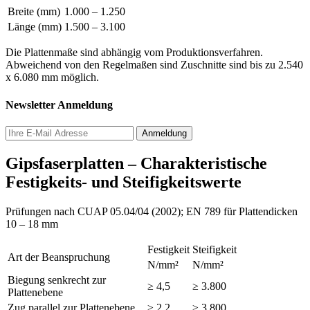
Breite (mm)
1.000 – 1.250
Länge (mm)
1.500 – 3.100
Die Plattenmaße sind abhängig vom Produktionsverfahren.
Abweichend von den Regelmaßen sind Zuschnitte sind bis zu 2.540
x 6.080 mm möglich.
Newsletter Anmeldung
Gipsfaserplatten – Charakteristische
Festigkeits- und Steifigkeitswerte
Prüfungen nach CUAP 05.04/04 (2002); EN 789 für Plattendicken
10 – 18 mm
Festigkeit
Steifigkeit
Art der Beanspruchung
N/mm²
N/mm²
Biegung senkrecht zur
≥ 4,5
≥ 3.800
Plattenebene
Zug parallel zur Plattenebene
≥ 2,2
≥ 3.800