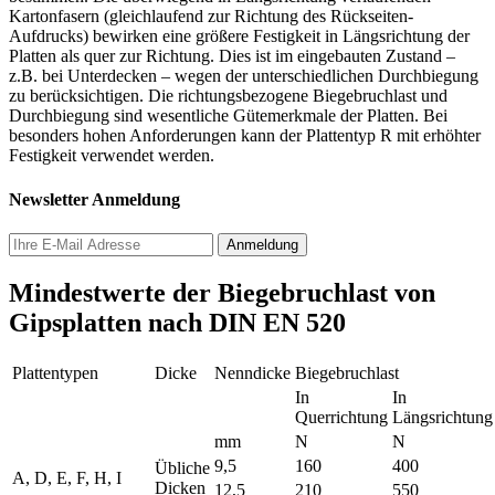
Kartonfasern (gleichlaufend zur Richtung des Rückseiten­
Aufdrucks) bewirken eine größere Festigkeit in Längsrichtung der
Platten als quer zur Richtung. Dies ist im eingebauten Zustand –
z.B. bei Unterdecken – wegen der unterschiedlichen Durchbiegung
zu berücksichtigen. Die richtungsbezogene Biegebruchlast und
Durchbiegung sind wesentliche Gütemerkmale der Platten. Bei
besonders hohen Anforderungen kann der Plattentyp R mit erhöhter
Festigkeit verwendet werden.
Newsletter Anmeldung
Mindestwerte der Biegebruchlast von
Gipsplatten nach DIN EN 520
Plattentypen
Dicke
Nenndicke
Biegebruchlast
In
In
Querrichtung
Längsrichtung
mm
N
N
9,5
160
400
Übliche
A, D, E, F, H, I
Dicken
12,5
210
550