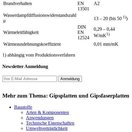
Brandverhalten
EN
A2
13501
Wasserdampfdiffusionswiderstandszahl
1)
13 – 20 (bis 50
)
μ
DIN
0,29 – 0,44
Wärmeleitfähigkeit
EN
1)
W/mK
12524
Wärmeausdehnungskoeffizient
0,01 mm/mK
1) abhängig vom Produktionsverfahren
Newsletter Anmeldung
Mehr zum Thema: Gipsplatten und Gipsfaserplatten
Baustoffe
Arten & Komponenten
Anwendungen
Technische Eigenschaften
Umweltverträglichkeit