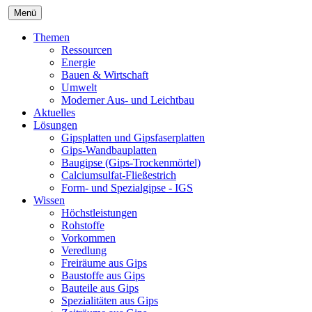
Menü
Themen
Ressourcen
Energie
Bauen & Wirtschaft
Umwelt
Moderner Aus- und Leichtbau
Aktuelles
Lösungen
Gipsplatten und Gipsfaserplatten
Gips-Wandbauplatten
Baugipse (Gips-Trockenmörtel)
Calciumsulfat-Fließestrich
Form- und Spezialgipse - IGS
Wissen
Höchstleistungen
Rohstoffe
Vorkommen
Veredlung
Freiräume aus Gips
Baustoffe aus Gips
Bauteile aus Gips
Spezialitäten aus Gips