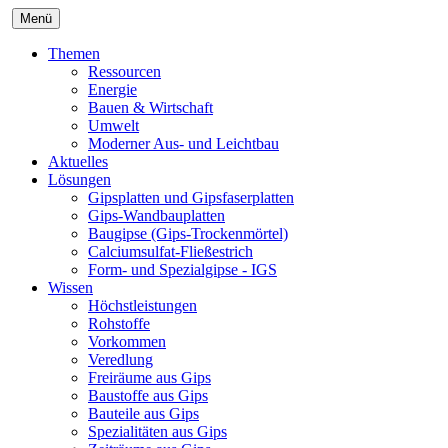
Menü
Themen
Ressourcen
Energie
Bauen & Wirtschaft
Umwelt
Moderner Aus- und Leichtbau
Aktuelles
Lösungen
Gipsplatten und Gipsfaserplatten
Gips-Wandbauplatten
Baugipse (Gips-Trockenmörtel)
Calciumsulfat-Fließestrich
Form- und Spezialgipse - IGS
Wissen
Höchstleistungen
Rohstoffe
Vorkommen
Veredlung
Freiräume aus Gips
Baustoffe aus Gips
Bauteile aus Gips
Spezialitäten aus Gips