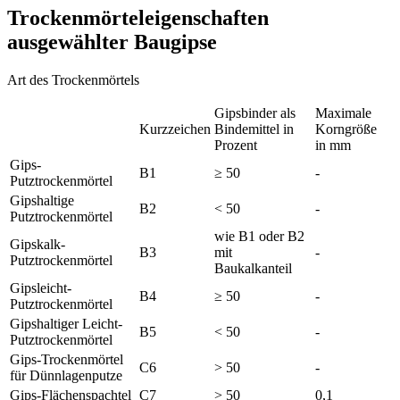
Trockenmörteleigenschaften
ausgewählter Baugipse
Art des Trockenmörtels
Gipsbinder als
Maximale
Kurzzeichen
Bindemittel in
Korngröße
Prozent
in mm
Gips-
B1
≥ 50
-
Putztrockenmörtel
Gipshaltige
B2
< 50
-
Putztrockenmörtel
wie B1 oder B2
Gipskalk-
B3
mit
-
Putztrockenmörtel
Baukalkanteil
Gipsleicht-
B4
≥ 50
-
Putztrockenmörtel
Gipshaltiger Leicht-
B5
< 50
-
Putztrockenmörtel
Gips-Trockenmörtel
C6
> 50
-
für Dünnlagenputze
Gips-Flächenspachtel
C7
> 50
0,1