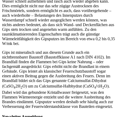
Wasser schnell aufnehmen und rasch auch wieder abgeben kann.
Dies ermöglicht nicht nur das sehr zügige Austrocknen des
Frischmörtels, sondern ermöglicht es auch, dass vorübergehende –
auch wiederholte – Belastungen des Innenputzes durch
Wasserdampf schnell wieder ausgeglichen werden können, was
nichts anderes bedeutet, als dass sich Wand- und Deckenflächen aus
Gips stets trocken und angenehm warm anfühlen. Zu den
raumklimatisierenden Eigenschaften trägt auch die günstige
Wärmeleitfähigkeit des Gipsputzes im Bereich von etwa 0,2 bis 0,35
W/mk bei.
Gips ist mineralisch und aus diesem Grunde auch ein
nichtbrennbarer Baustoff (Baustoffklasse A1 nach DIN 4102). Im
Brandfall finden die Flammen bei Gips keine Nahrung – oder
fachgemäß ausgedrückt: Gips erhöht nicht die Brandlast in einem
Gebäude. Gips leistet als klassischer Feuerschutzbaustoff sogar
einen aktiven Beitrag gegen die Ausbreitung des Feuers. Denn im
Brandfall bildet sich das Gips genannte Calciumsulfat-Dihydrat
(CaSO
2H
O) um zu Calciumsulfat-Halbhydrat (CaSO
½H
O).
4
2
4
2
Dabei wird das gebundene Kristallwasser freigesetzt, was den
Flammen Wärmeenergie entzieht und die weitere Ausbreitung des
Brandes eindämmt. Gipsputze werden deshalb sehr häufig auch zur
Verbesserung der Feuerwiderstandsklasse von Bauteilen eingesetzt.
Newsletter Anmeldung