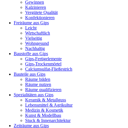
Gewinnen
Kalzinieren
Vergütete Qualität
Konfektionieren
Freiräume aus Gips
Leicht
Wirtschaftlich
Vielseitig
Wohngesund
Nachhaltig
Baustoffe aus Gips
Gips-Fertigelemente
Gips-Trockenmörtel
Calciumsulfat-Fließestrich
Bauteile aus Gips
Räume bilden
Räume nutzen
Räume qualifizieren
Spezialitäten aus Gips
Keramik & Metallguss
Lebensmittel & Agrikultur
Medizin & Kosmetik
Kunst & Modellbau
Stuck & Innenarchitektur
Zeiträume aus Gips