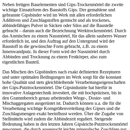
Neben fertigen Bauelementen sind Gips-Trockenmörtel die zweite
wichtige Einsatzform des Baustoffs Gips. Der gemahlene und
gebrannte Gipsbinder wird im Werk mit allen erforderlichen
Additiven und Zuschlagstoffen gemischt und als trockenes,
abbindefähiges Pulver in Säcken oder Silos auf die Baustelle
gebracht – darum auch die Bezeichnung Werktrockenmörtel. Durch
das Anmischen zu einem Nassmörtel, für das allein sauberes Wasser
erforderlich ist, und den Auftrag auf den Untergrund wird der
Baustoff in die gewünschte Form gebracht, z.B. zu einem
Innenwandputz. In dieser Form wird der Nassmörtel durch
Abbinden und Trocknung zu einem Festkörper, also zum
eigentlichen Bauteil.
Das Mischen des Gipsbinders nach exakt definierten Rezepturen
und unter optimalen Bedingungen im Werk sorgt für die konstant
hohe Qualität und stets gleichbleibende Verarbeitungseigenschaften
der Gips-Putztrockenmörtel. Die Gipsindustrie hat hierfür in
innovative Anlagentechnik investiert, die mit hochpräzisen, bis in
den Grammbereich genau arbeitenden Wiege-, Dosier- und
Mischaggregaten ausgerüstet ist. Dadurch können u.a. die für die
Verarbeitung wichtige Korngrößenverteilung des Gipses und die
Zuschlagsmengen exakt beeinflusst werden. Über die Zugabe von
Stellmitteln wird zudem die Abbindezeit reguliert. Steigende
Bedeutung haben in den letzten Jahren Gipsleicht-Putztrockenmörtel
gewonnen, die durch ausgesucht leichte mineralische Zuschläge nur