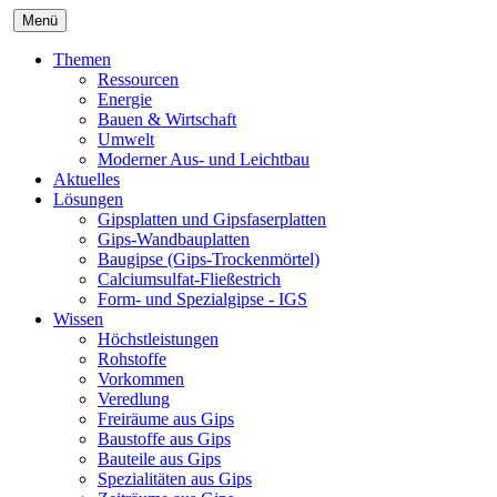
Menü
Themen
Ressourcen
Energie
Bauen & Wirtschaft
Umwelt
Moderner Aus- und Leichtbau
Aktuelles
Lösungen
Gipsplatten und Gipsfaserplatten
Gips-Wandbauplatten
Baugipse (Gips-Trockenmörtel)
Calciumsulfat-Fließestrich
Form- und Spezialgipse - IGS
Wissen
Höchstleistungen
Rohstoffe
Vorkommen
Veredlung
Freiräume aus Gips
Baustoffe aus Gips
Bauteile aus Gips
Spezialitäten aus Gips